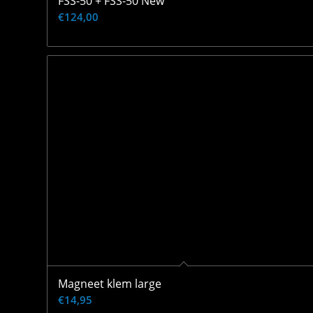
FSS-50 + FSS-50 New
€
124,00
Magneet klem large
€
14,95