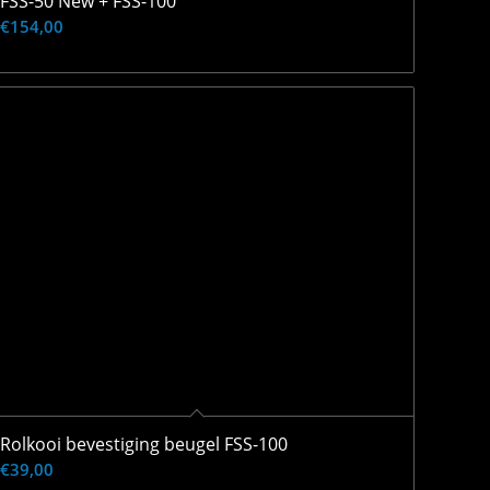
FSS-50 New + FSS-100
€
154,00
Rolkooi bevestiging beugel FSS-100
€
39,00