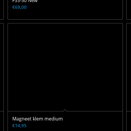
FSS-50 New
€
69,00
Magneet klem medium
€
14,95