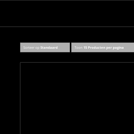
Sorteer op
Standaard
Toon
15 Producten per pagina